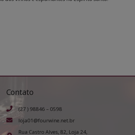
Contato
(27 ) 98846 – 0598
loja01@fourwine.net.br
Rua Castro Alves, 82, Loja 24,