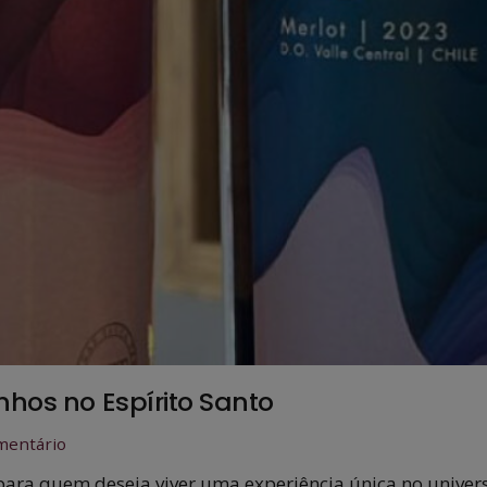
nhos no Espírito Santo
entário
para quem deseja viver uma experiência única no univers