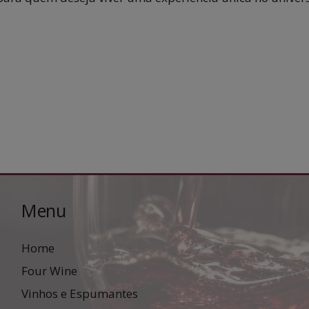
Menu
Home
Four Wine
Vinhos e Espumantes