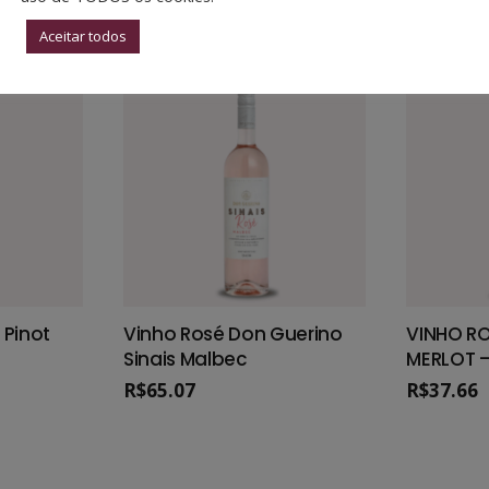
Aceitar todos
 Pinot
Vinho Rosé Don Guerino
VINHO RO
Sinais Malbec
MERLOT 
R$
65.07
R$
37.66