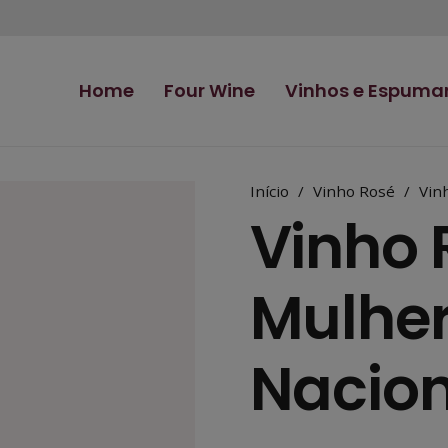
Home
Four Wine
Vinhos e Espuma
Início
/
Vinho Rosé
/
Vin
Vinho 
Mulher
Nacion