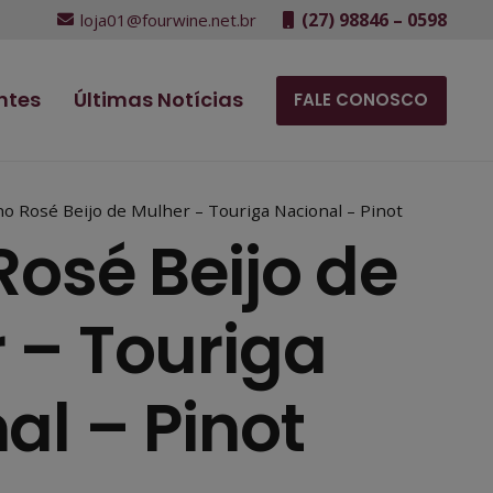
(27) 98846 – 0598
loja01@fourwine.net.br
ntes
Últimas Notícias
FALE CONOSCO
ho Rosé Beijo de Mulher – Touriga Nacional – Pinot
Rosé Beijo de
 – Touriga
al – Pinot